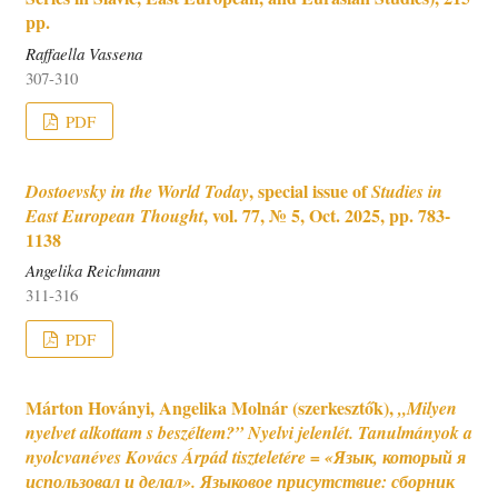
pp.
Raffaella Vassena
307-310
PDF
, special issue of
Dostoevsky in the World Today
Studies in
, vol. 77, № 5, Oct. 2025, pp. 783-
East European Thought
1138
Angelika Reichmann
311-316
PDF
Márton Hoványi, Angelika Molnár (szerkesztők),
„Milyen
nyelvet alkottam s beszéltem?” Nyelvi jelenlét. Tanulmányok a
nyolcvanéves Kovács Árpád tiszteletére = «Язык, который я
использовал и делал». Языковое присутствие: сборник