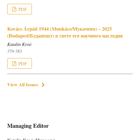
PDF
Kovács Árpád 1944 (Munkács/Мукaчево) – 2025
(Budapest/Будапешт) в свете его научного наследия
Katalin Kroó
379-383
PDF
View All Issues
Managing Editor