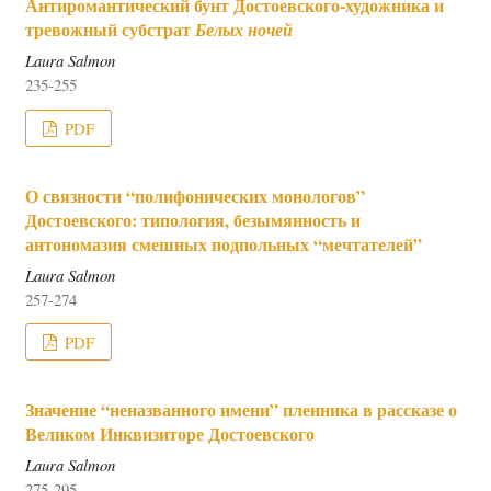
Антиромантический бунт Достоевского-художника и
тревожный субстрат
Белых ночей
Laura Salmon
235-255
PDF
О связности “полифонических монологов”
Достоевского: типология, безымянность и
антономазия смешных подпольных “мечтателей”
Laura Salmon
257-274
PDF
Значение “неназванного имени” пленника в рассказе о
Великом Инквизиторе Достоевского
Laura Salmon
275-295