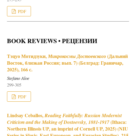
PDF
BOOK REVIEWS • РЕЦЕНЗИИ
Тэцуо Мотидзуки,
(Дальний
Микрокосмы Достоевского
Восток, близкая Россия; вып. 7) (Белград: Граничар,
2025), 166 с.
Stefano Aloe
299-305
PDF
Lindsay Ceballos,
Reading Faithfully: Russian Modernist
(Ithaca:
Criticism and the Making of Dostoevsky, 1881-1917
Northern Illinois UP, an imprint of Cornell UP, 2025) (NIU
Series in Slavic, East European, and Eurasian Studies), 215